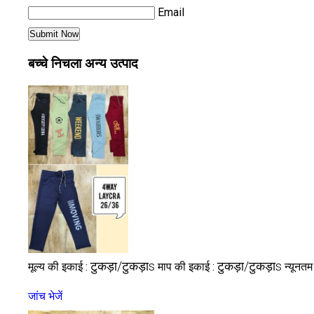
Email
बच्चे निचला अन्य उत्पाद
टुकड़ा/टुकड़ाs
टुकड़ा/टुकड़ाs
मूल्य की इकाई :
माप की इकाई :
न्यूनतम
जांच भेजें