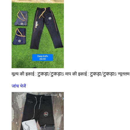
टुकड़ा/टुकड़ाs
टुकड़ा/टुकड़ाs
मूल्य की इकाई :
माप की इकाई :
न्यूनतम
जांच भेजें