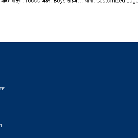
10000
Boys
, ,
Customized Log
 आदेश मात्रा :
जेंडर :
साइज :
लोगो :
ारत
31