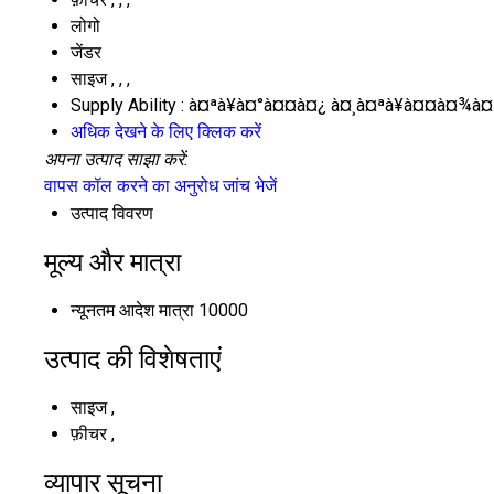
लोगो
जेंडर
साइज
, , ,
Supply Ability :
à¤ªà¥à¤°à¤¤à¤¿ à¤¸à¤ªà¥à¤¤à¤¾à¤
अधिक देखने के लिए क्लिक करें
अपना उत्पाद साझा करें:
वापस कॉल करने का अनुरोध
जांच भेजें
उत्पाद विवरण
मूल्य और मात्रा
न्यूनतम आदेश मात्रा
10000
उत्पाद की विशेषताएं
साइज
,
फ़ीचर
,
व्यापार सूचना