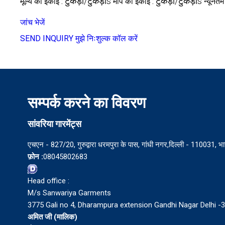
टुकड़ा/टुकड़ाs
टुकड़ा/टुकड़ाs
मूल्य की इकाई :
माप की इकाई :
न्यूनतम
जांच भेजें
SEND INQUIRY
मुझे निःशुल्क कॉल करें
सम्पर्क करने का विवरण
सांवरिया गारमेंट्स
एचएन - 827/20, गुरुद्वारा धरमपुरा के पास, गांधी नगर,दिल्ली - 110031, भ
फ़ोन :
08045802683
Head office :
M/s Sanwariya Garments
3775 Gali no 4, Dharampura extension Gandhi Nagar Delhi -
अमित जी
(
मालिक
)